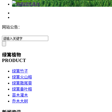
网站公告：
绿篱植物
PRODUCT
绿篱竹子
绿篱火山榕
绿篱散尾葵
绿篱垂叶榕
苗木灌木
乔木大树