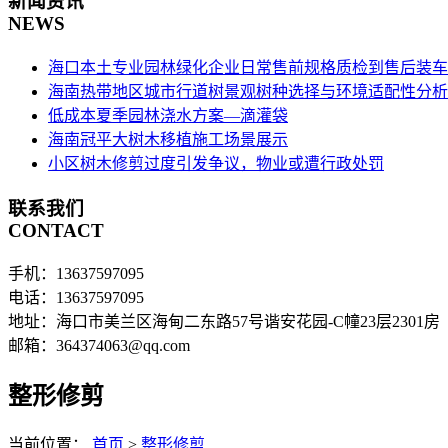
新闻资讯
NEWS
海口本土专业园林绿化企业日常售前规格质检到售后装车
海南热带地区城市行道树景观树种选择与环境适配性分析
低成本夏季园林浇水方案—滴灌袋
海南冠平大树木移植施工场景展示
小区树木修剪过度引发争议，物业或遭行政处罚
联系我们
CONTACT
手机：13637597095
电话：13637597095
地址：海口市美兰区海甸二东路57号谐安花园-C幢23层2301房
邮箱：364374063@qq.com
整形修剪
当前位置：
首页
>
整形修剪