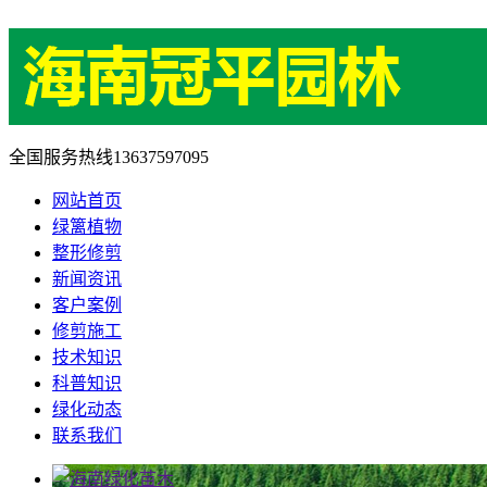
全国服务热线
13637597095
网站首页
绿篱植物
整形修剪
新闻资讯
客户案例
修剪施工
技术知识
科普知识
绿化动态
联系我们