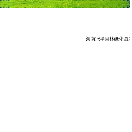
海南冠平园林绿化愿为客