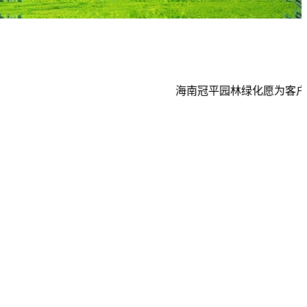
海南冠平园林绿化愿为客户