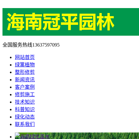
全国服务热线
13637597095
网站首页
绿篱植物
整形修剪
新闻资讯
客户案例
修剪施工
技术知识
科普知识
绿化动态
联系我们