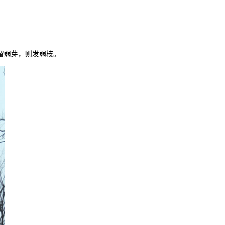
留弱芽，则发弱枝。