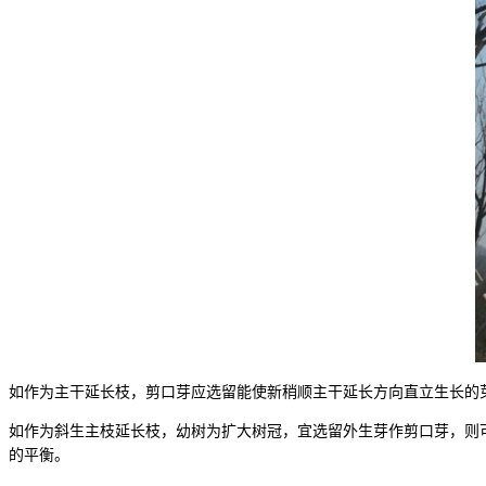
如作为主干延长枝，剪口芽应选留能使新稍顺主干延长方向直立生长的
如作为斜生主枝延长枝，幼树为扩大树冠，宜选留外生芽作剪口芽，则
的平衡。