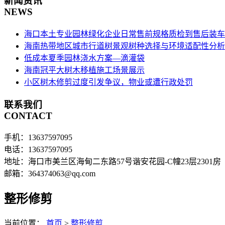
新闻资讯
NEWS
海口本土专业园林绿化企业日常售前规格质检到售后装车
海南热带地区城市行道树景观树种选择与环境适配性分析
低成本夏季园林浇水方案—滴灌袋
海南冠平大树木移植施工场景展示
小区树木修剪过度引发争议，物业或遭行政处罚
联系我们
CONTACT
手机：13637597095
电话：13637597095
地址：海口市美兰区海甸二东路57号谐安花园-C幢23层2301房
邮箱：364374063@qq.com
整形修剪
当前位置：
首页
>
整形修剪