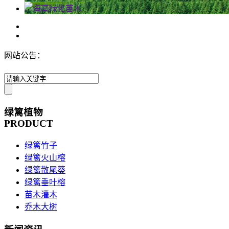
网站公告：
绿篱植物
PRODUCT
绿篱竹子
绿篱火山榕
绿篱散尾葵
绿篱垂叶榕
苗木灌木
乔木大树