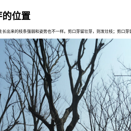
芽的位置
生长出来的枝条强弱和姿势也不一样。剪口芽留壮芽，则发壮枝；剪口芽