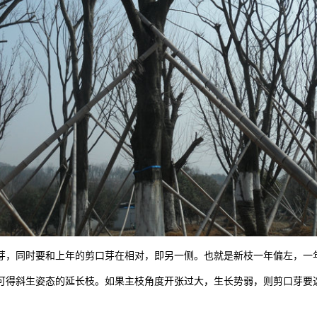
芽，同时要和上年的剪口芽在相对，即另一侧。也就是新枝一年偏左，一
可得斜生姿态的延长枝。如果主枝角度开张过大，生长势弱，则剪口芽要