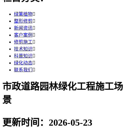
绿篱植物

整形修剪

新闻资讯

客户案例

修剪施工

技术知识

科普知识

绿化动态

联系我们

市政道路园林绿化工程施工场
景
更新时间：2026-05-23