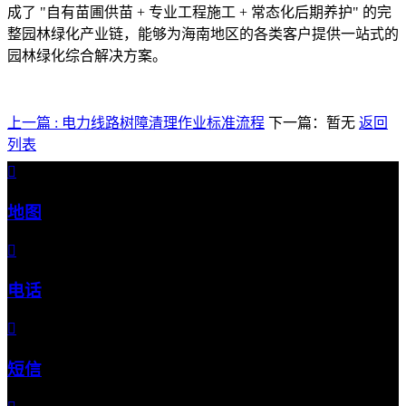
成了 "自有苗圃供苗 + 专业工程施工 + 常态化后期养护" 的完
整园林绿化产业链，能够为海南地区的各类客户提供一站式的
园林绿化综合解决方案。
上一篇 : 电力线路树障清理作业标准流程
下一篇：暂无
返回
列表

地图

电话

短信