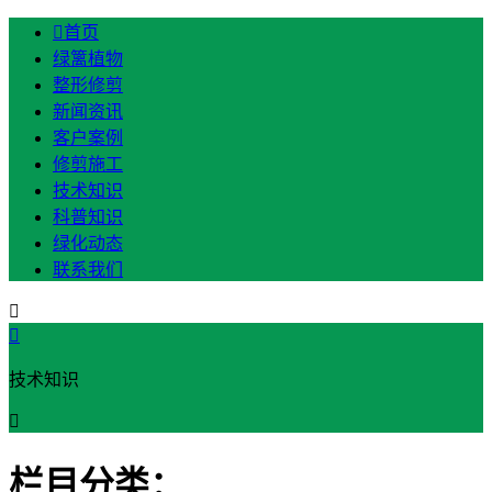

首页
绿篱植物
整形修剪
新闻资讯
客户案例
修剪施工
技术知识
科普知识
绿化动态
联系我们


技术知识

栏目分类：