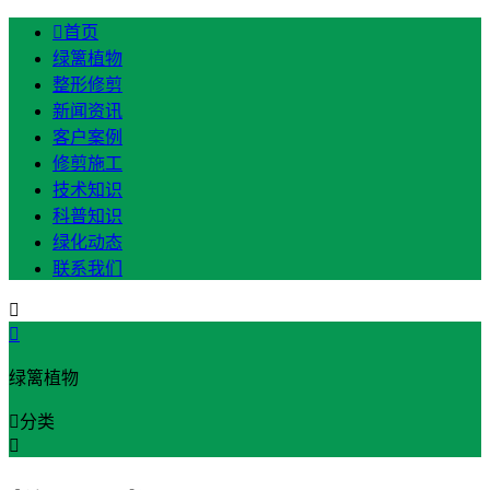

首页
绿篱植物
整形修剪
新闻资讯
客户案例
修剪施工
技术知识
科普知识
绿化动态
联系我们


绿篱植物

分类
