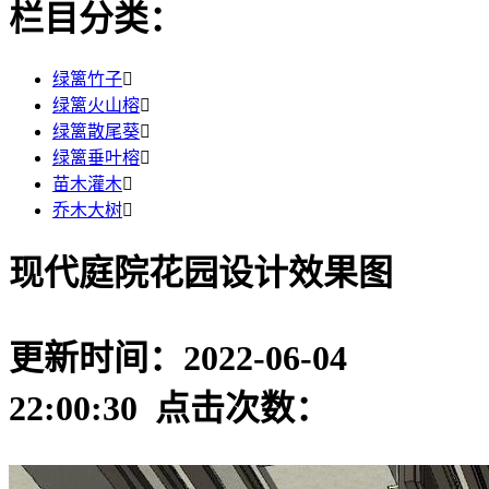
栏目分类：
绿篱竹子

绿篱火山榕

绿篱散尾葵

绿篱垂叶榕

苗木灌木

乔木大树

现代庭院花园设计效果图
更新时间：2022-06-04
22:00:30 点击次数：