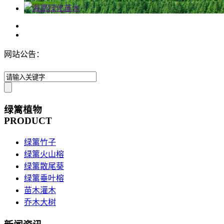
网站公告：
绿篱植物
PRODUCT
绿篱竹子
绿篱火山榕
绿篱散尾葵
绿篱垂叶榕
苗木灌木
乔木大树