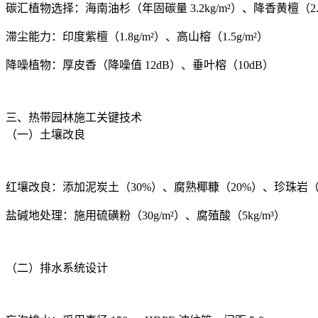
碳汇植物选择：海南油杉（年固碳量 3.2kg/m²）、降香黄檀（2.8
滞尘能力：印度紫檀（1.8g/m²）、高山榕（1.5g/m²）
降噪植物：厚皮香（降噪值 12dB）、垂叶榕（10dB）
三、热带园林施工关键技术
（一）土壤改良
红壤改良：添加泥炭土（30%）、腐熟椰糠（20%）、珍珠岩（
盐碱地处理：施用硫磺粉（30g/m²）、腐殖酸（5kg/m³）
（二）排水系统设计