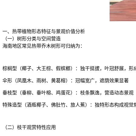
一、热带植物形态特征与景观价值分析
（一）树形分类与空间营造
海南地区常见热带乔木树形可归纳为：
棕榈型（椰子、大王棕、假槟榔）：独干挺拔，叶冠舒展，形
伞形（凤凰木、雨树、黄葛榕）：冠幅宽广，遮荫效果显著
垂枝型（垂柳、垂叶榕、鸡蛋花）：枝条飘逸，营造动态景观
特殊造型（酒瓶椰子、佛肚竹、旅人蕉）：独特形态构成视觉
（二）枝干观赏特性应用