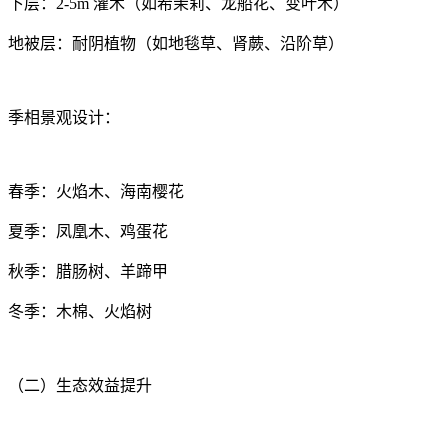
下层：2-5m 灌木（如希茉莉、龙船花、变叶木）
地被层：耐阴植物（如地毯草、肾蕨、沿阶草）
季相景观设计：
春季：火焰木、海南樱花
夏季：凤凰木、鸡蛋花
秋季：腊肠树、羊蹄甲
冬季：木棉、火焰树
（二）生态效益提升