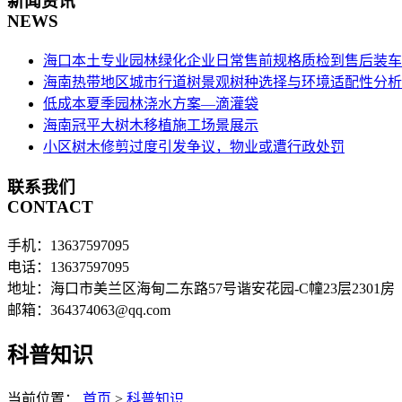
新闻资讯
NEWS
海口本土专业园林绿化企业日常售前规格质检到售后装车
海南热带地区城市行道树景观树种选择与环境适配性分析
低成本夏季园林浇水方案—滴灌袋
海南冠平大树木移植施工场景展示
小区树木修剪过度引发争议，物业或遭行政处罚
联系我们
CONTACT
手机：13637597095
电话：13637597095
地址：海口市美兰区海甸二东路57号谐安花园-C幢23层2301房
邮箱：364374063@qq.com
科普知识
当前位置：
首页
>
科普知识