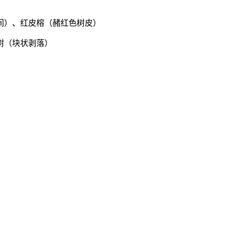
间）、红皮榕（赭红色树皮）
树（块状剥落）