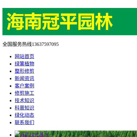
全国服务热线
13637597095
网站首页
绿篱植物
整形修剪
新闻资讯
客户案例
修剪施工
技术知识
科普知识
绿化动态
联系我们