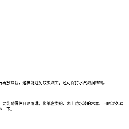
石再放盆栽，这样能避免蚊虫滋生，还可保持水汽滋润植物。
，要能耐得住日晒雨淋，像纸盒类的、未上防水漆的木器、日晒过久易
造一下。