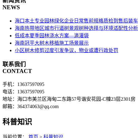
新闻资讯
NEWS
海口本土专业园林绿化企业日常售前规格质检到售后装车
海南热带地区城市行道树景观树种选择与环境适配性分析
低成本夏季园林浇水方案—滴灌袋
海南冠平大树木移植施工场景展示
小区树木修剪过度引发争议，物业或遭行政处罚
联系我们
CONTACT
手机：13637597095
电话：13637597095
地址：海口市美兰区海甸二东路57号谐安花园-C幢23层2301房
邮箱：364374063@qq.com
科普知识
当前位置：
首页
>
科普知识