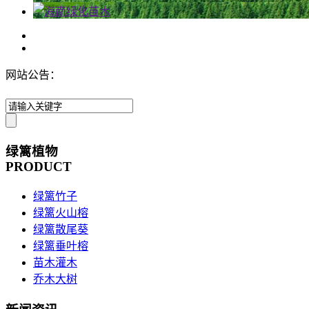
网站公告：
绿篱植物
PRODUCT
绿篱竹子
绿篱火山榕
绿篱散尾葵
绿篱垂叶榕
苗木灌木
乔木大树