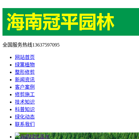
全国服务热线
13637597095
网站首页
绿篱植物
整形修剪
新闻资讯
客户案例
修剪施工
技术知识
科普知识
绿化动态
联系我们