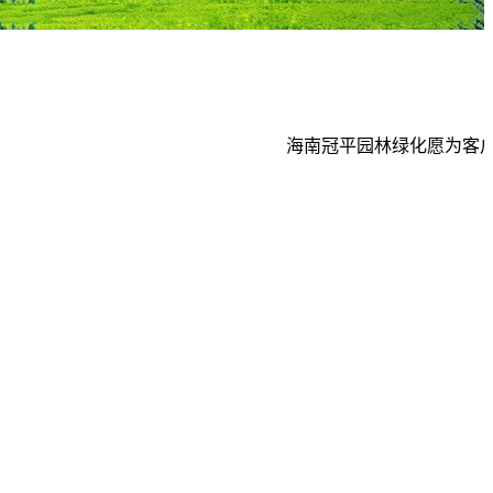
海南冠平园林绿化愿为客户提