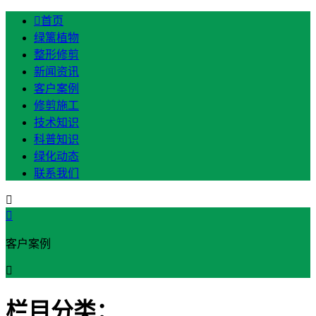

首页
绿篱植物
整形修剪
新闻资讯
客户案例
修剪施工
技术知识
科普知识
绿化动态
联系我们


客户案例

栏目分类：