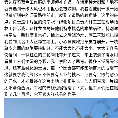
旁边穿着蓝色工作服的李师傅补充道，在海南种大树和内地不
就算遇到十级大风也不用担心会被吹倒。我看着他们一锹一锹
沿着新铺好的沥青路往前走，就到了道路的转角处，这里的施
点。负责这个片区的海南冠平绿化项目负责人林工正在现场指
林工告诉我，这棵龙血树是他们特意挑选的本地品种，特别适
拉草皮，新鲜度非常好，铺上去之后浇透水，两三天就能扎根
我看到几名工人正蹲在地上，小心翼翼地把草皮卷展开，一块
草皮之间的缝隙要控制好，不能太大也不能太小，太大了容易
说话间，一辆红色的三轮摩托车开了过来，车上装满了浇水用
看着工人们忙碌的身影，我不禁陷入了思考。很多人觉得绿化
风，还有盐碱化的土壤，每一个因素都可能影响苗木的成活率
这就要求我们绿化人不仅要有专业的技术，还要有足够的耐心
的汗水，才能最终在这片土地上扎根生长，为人们带来一片绿
太阳渐渐西沉，工地的光线也慢慢暗了下来，但工人们还在继
到了几个月后，它开满火红花朵的样子。