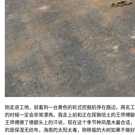
刚走进工地，就看到一台黄色的轮式挖掘机停在路边，两名工
的时候一定会非常漂亮。我走上前和正在挥锹培土的王师傅聊
王师傅擦了擦额头上的汗说，现在这个季节种凤凰木最合适，
的是保湿无纺布，海南的太阳太毒，刚移栽的大树如果不做好