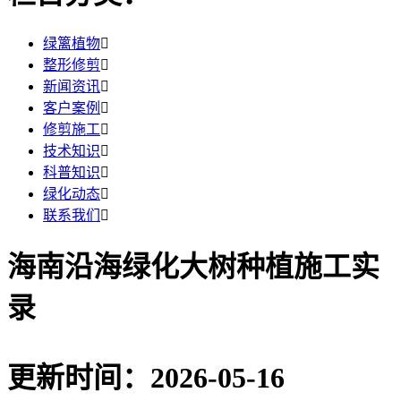
绿篱植物

整形修剪

新闻资讯

客户案例

修剪施工

技术知识

科普知识

绿化动态

联系我们

海南沿海绿化大树种植施工实
录
更新时间：2026-05-16